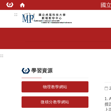
國
:::
:::
學習資源
物理教學網站
1.
微積分教學網站
授
上課