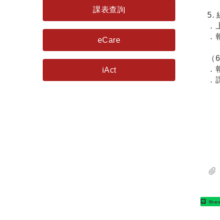
課表查詢
5.
．
．
eCare
2
（
．報
iAct
．
Shar