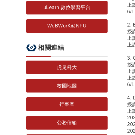
上課
uLearn 數位學習平台
6/
2.
WeBWorK@NFU
授
上課時
上課
相關連結
3.
授
虎尾科大
上課
上課
6/
校園地圖
4.
行事曆
授
上
20
公務信箱
20
20