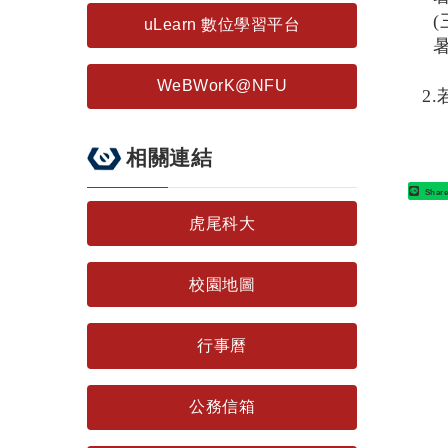
(
uLearn 數位學習平台
暑
WeBWorK@NFU
2
相關連結
Shar
虎尾科大
校園地圖
行事曆
公務信箱