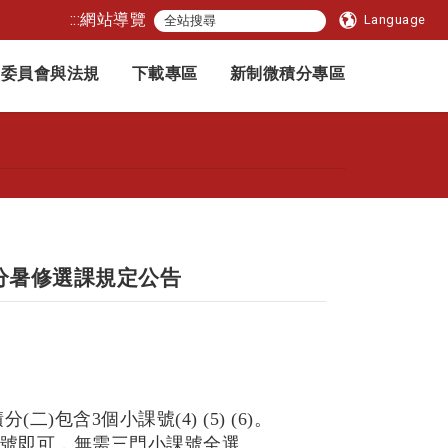
:::
網站導覽
Language
委員會與法規
下載專區
新制微積分專區
分暑修選課規定公告
(二)包含3個小課號(4) (5) (6)。
號即可，無需三門小課號全選