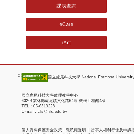
課表查詢
eCare
iAct
:::
國立虎尾科技大學 National Formosa Universit
國立虎尾科技大學數理教學中心
63201雲林縣虎尾鎮文化路64號 機械工程館4樓
TEL：05-6313228
E-mail：cfs@nfu.edu.tw
個人資料保護安全政策
|
隱私權聲明
|
當事人權利行使及申訴