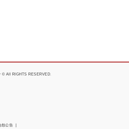
y © All RIGHTS RESERVED.
抱怨公告
|